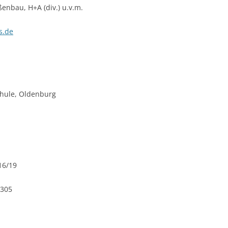
ßenbau, H+A (div.) u.v.m.
s.de
hule, Oldenburg
16/19
3305