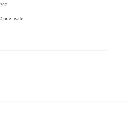
3307
@jade-hs.de