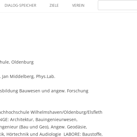
Zum
Suchen
Inhalt
DIALOG-SPEICHER
ZIELE
VEREIN
nach:
springen
MITGLIEDER
hule, Oldenburg
g. Jan Middelberg, Phys.Lab.
usbildung Bauwesen und angew. Forschung
achhochschule Wilhelmshaven/Oldenburg/Elsfleth 
E: Architektur, Bauingenieurwesen, 
ingenieur (Bau und Geo), Angew. Geodäsie, 
ik, Hörtechnik und Audiologie  LABORE: Baustoffe, 