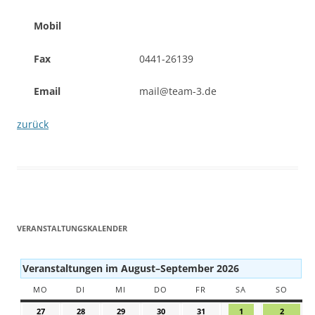
Mobil
Fax
0441-26139
Email
mail@team-3.de
zurück
VERANSTALTUNGSKALENDER
Veranstaltungen im August–September 2026
MO
MONTAG
DI
DIENSTAG
MI
MITTWOCH
DO
DONNERSTAG
FR
FREITAG
SA
SAMSTAG
SO
SONN
27
27.
28
28.
29
29.
30
30.
31
31.
1
1.
2
2.