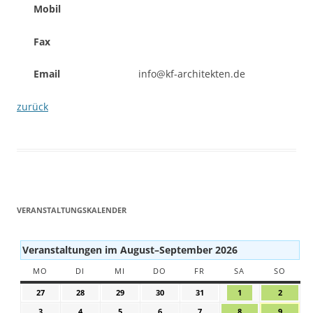
Mobil
Fax
Email
info@kf-architekten.de
zurück
VERANSTALTUNGSKALENDER
Veranstaltungen im August–September 2026
MO
MONTAG
DI
DIENSTAG
MI
MITTWOCH
DO
DONNERSTAG
FR
FREITAG
SA
SAMSTAG
SO
SONN
27
27.
28
28.
29
29.
30
30.
31
31.
1
1.
2
2.
Juli
Juli
Juli
Juli
Juli
August
August
3
3.
4
4.
5
5.
6
6.
7
7.
8
8.
9
9.