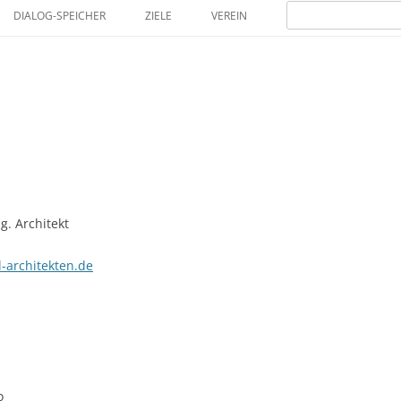
Zum
Suchen
Inhalt
DIALOG-SPEICHER
ZIELE
VEREIN
nach:
springen
MITGLIEDER
ng. Architekt
-architekten.de
o