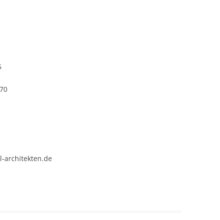
6
570
l-architekten.de