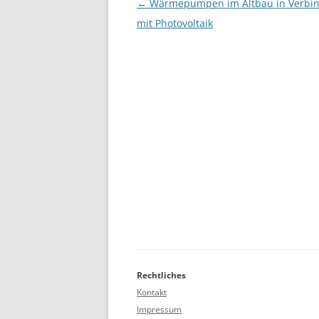
Beitragsnavigation
←
Wärmepumpen im Altbau in Verbi
mit Photovoltaik
Rechtliches
Kontakt
Impressum