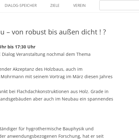
Zum
Suchen
Inhalt
DIALOG-SPEICHER
ZIELE
VEREIN
nach:
springen
MITGLIEDER
 – von robust bis außen dicht ! ?
Uhr bis 17:30 Uhr
E Dialog Veranstaltung nochmal dem Thema
ender Akzeptanz des Holzbaus, auch im
 Mohrmann mit seinem Vortrag im März diesen Jahres
unkt bei Flachdachkonstruktionen aus Holz. Grade in
standsgebäuden aber auch im Neubau ein spannendes
erständiger für hygrothermische Bauphysik und
 der anwendungsbezogenen Forschung, hat er seit