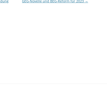
ndung
GEG-Novelle und BEG-Reform für 2023
→