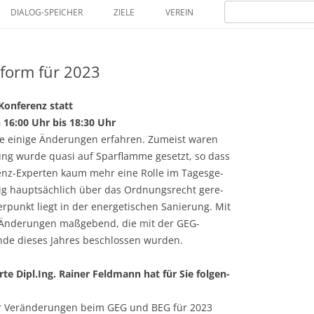
Zum
Suchen
Inhalt
DIALOG-SPEICHER
ZIELE
VEREIN
nach:
springen
MITGLIEDER
form für 2023
Konferenz statt
 16:00 Uhr bis 18:30 Uhr
re einige Änderungen erfahren. Zumeist waren
g wurde quasi auf Sparflamme gesetzt, so dass
enz-Experten kaum mehr eine Rolle im Tagesge-
ftig hauptsächlich über das Ordnungsrecht gere-
punkt liegt in der energetischen Sanierung. Mit
Änderungen maßgebend, die mit der GEG-
nde dieses Jahres beschlossen wurden.
e Dipl.Ing. Rainer Feldmann hat für Sie folgen-
er Veränderungen beim GEG und BEG für 2023