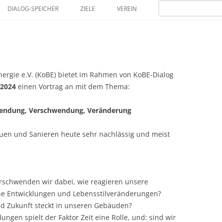
Zum
Suchen
Inhalt
DIALOG-SPEICHER
ZIELE
VEREIN
nach:
springen
MITGLIEDER
gie e.V. (KoBE) bietet im Rahmen von KoBE-Dialog
 2024
einen Vortrag an mit dem Thema:
wendung, Verschwendung, Veränderung
auen und Sanieren heute sehr nachlässig und meist
schwenden wir dabei, wie reagieren unsere
e Entwicklungen und Lebensstilveränderun­gen?
nd Zukunft steckt in unseren Gebäuden?
gen spielt der Faktor Zeit eine Rolle, und: sind wir