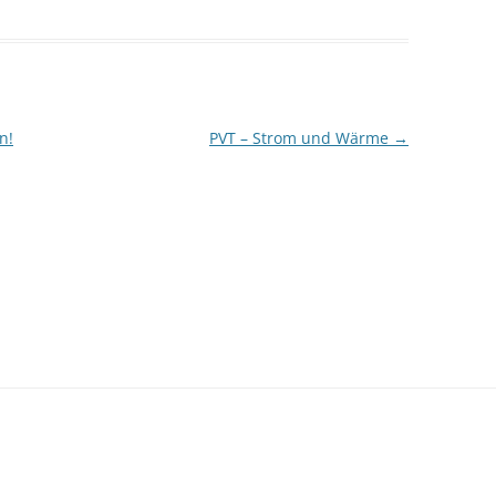
n!
PVT – Strom und Wärme
→