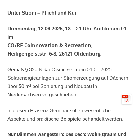
Unter Strom
–
Pflic
ht und Kür
Donnerstag,
12
.0
6
.2025, 1
8
–
21
Uhr, Auditorium 01
im
CO/RE Coinnovation & Recreation,
Heiligengeiststr. 6-8, 26121 Oldenburg
Gemäß
§ 32a NBauO
sind seit dem 01.01.2025
Solarenergieanlagen zur Stromerzeugung auf Dächern
über 50 m² bei Sanierung und Neubau
in
Niedersachsen
vorgeschrieben.
In diesem Präsenz-Seminar sollen wesentliche
Aspekte und p
r
aktische Beispiele behandelt werden.
Nur Dämmen war gestern: Das Dach: Wohn(t)raum und